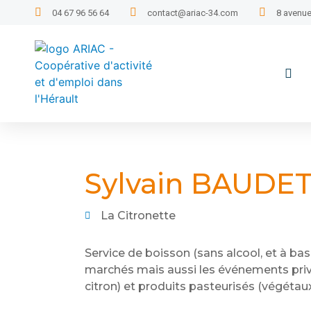
04 67 96 56 64
contact@ariac-34.com
8 avenue
Sylvain BAUDE
La Citronette
Service de boisson (sans alcool, et à base 
marchés mais aussi les événements priv
citron) et produits pasteurisés (végétau