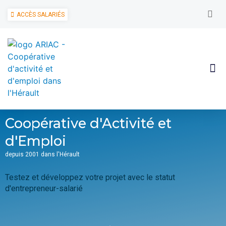
ACCÈS SALARIÉS
Coopérative d'Activité et
d'Emploi
depuis 2001 dans l'Hérault
Testez et développez votre projet avec le statut
C
d'entrepreneur-salarié​
g