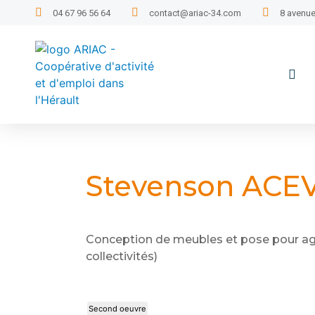
04 67 96 56 64
contact@ariac-34.com
8 avenue
Stevenson AC
Conception de meubles et pose pour ag
collectivités)
Second oeuvre