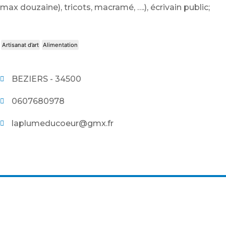
max douzaine), tricots, macramé, ….), écrivain public;
Artisanat d’art
Alimentation
BEZIERS - 34500
0607680978
laplumeducoeur@gmx.fr