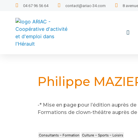
04 67 96 56 64
contact@ariac-34.com
8 avenue
Philippe MAZIE
-* Mise en page pour l’édition auprès de 
Formations de clown-théâtre auprès de 
Consultants – Formation
Culture – Sports – Loisirs