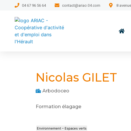
04 67 96 56 64
contact@ariac-34.com
8 avenue
Nicolas GILET
Arbodoceo
Formation élagage
Environnement – Espaces verts