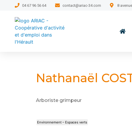
04 67 96 56 64
contact@ariac-34.com
8 avenue
Nathanaël COST
Arboriste grimpeur
Environnement – Espaces verts