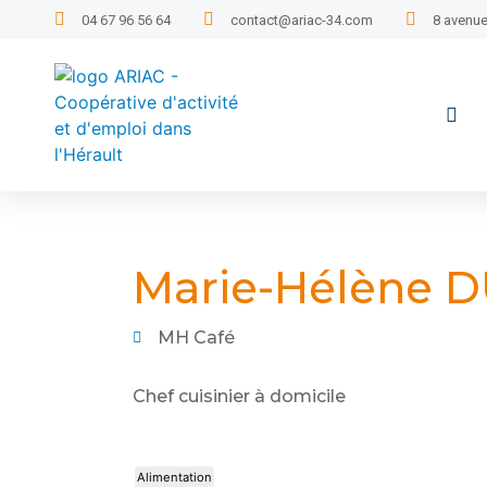
04 67 96 56 64
contact@ariac-34.com
8 avenue
Marie-Hélène 
MH Café
Chef cuisinier à domicile
Alimentation