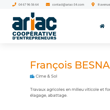
04 67 96 56 64
contact@ariac-34.com
8 avenue
François BESN
Cime & Sol
Travaux agricoles en milieu viticole et fo
élagage, abattage.