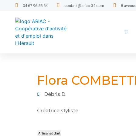
04 67 96 56 64
contact@ariac-34.com
8 avenue
Flora COMBETT
Débris D
Créatrice styliste
Artisanat d’art